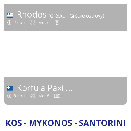
Rhodos
(Grécko - Grécke ostrovy)
7 nocí
Vídeň
392 €
od
Korfu a Paxi
(Grécko - Grécke ostrovy)
8 nocí
Vídeň
KOS - MYKONOS - SANTORINI
Kos
(Grécko - Grécke ostrovy)