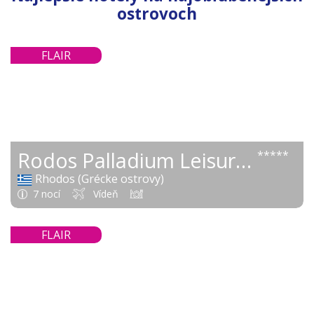
ostrovoch
828 €
FLAIR
od
Rodos Palladium Leisure & Wellness
*****
Rhodos (Grécke ostrovy)
7 nocí
Vídeň
840 €
FLAIR
od