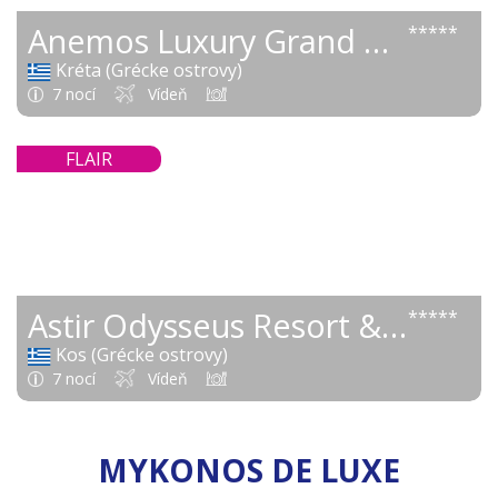
Anemos Luxury Grand Resort
*****
Kréta (Grécke ostrovy)
7 nocí
Vídeň
998 €
FLAIR
od
Astir Odysseus Resort & Spa
*****
Kos (Grécke ostrovy)
7 nocí
Vídeň
MYKONOS DE LUXE