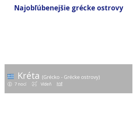
Najobľúbenejšie grécke ostrovy
424 €
od
Kréta
(Grécko - Grécke ostrovy)
7 nocí
Vídeň
335 €
od