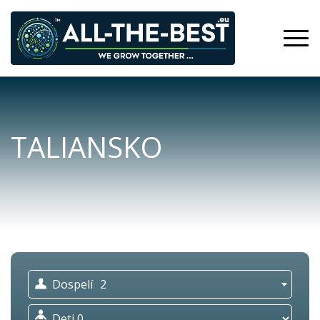
TALIANSKO
Dospelí
2
Deti
0