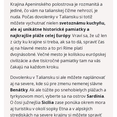
Krajina Apeninského polostrova je rozmanitá a
jediné, čo vám na talianskej čižme nehrozí, je
nuda. Počas dovolenky v Taliansku si totiž
môžete vychutnať nielen
svetoznámu kuchyňu,
ale aj unikátne historické pamiatky a
najkrajšie pláže celej Európy
. Vraví sa, že už len
z úcty ku krajine si treba, ak sa to dá, spraviť čas
aj na hlavné mesto a to pri Ríme platí
dvojnásobné. Večné mesto je kolískou európskej
civilizácie a dve tisícročné pamiatky tam na vás
čakajú na každom kroku.
Dovolenku v Taliansku si ale môžete naplánovať
aj na severe, kde sú pre zmenu nemenej slávne
Benátky
. Ak ale túžite po snehobielych plážach a
tyrkysovom mori, vyberte sa na ostrov
Sardínia
.
O čosi južnejšia
Sicília
zase ponúka okrem mora
aj turistiku v okolí sopky Etna a v alpských
strediskách na severe krajiny si môžete spraviť