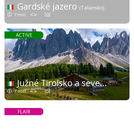
Gardské jazero
(Taliansko)
7 nocí
275 €
ACTIVE
od
Južné Tirolsko a severné Taliansko
7 nocí
364 €
FLAIR
od