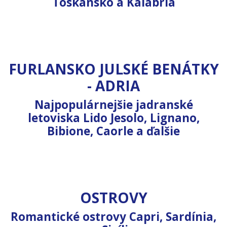
Toskánsko a Kalábria
(Taliansko)
7 nocí
7 nocí
289 €
FLAIR
od
364 €
ROMANTIKA
od
FURLANSKO JULSKÉ BENÁTKY
- ADRIA
Najpopulárnejšie jadranské
Benátky
(Taliansko)
letoviska Lido Jesolo, Lignano,
7 nocí
Bibione, Caorle a ďalšie
319 €
FAMILY
od
OSTROVY
Romantické ostrovy Capri, Sardínia,
Elba
(Taliansko)