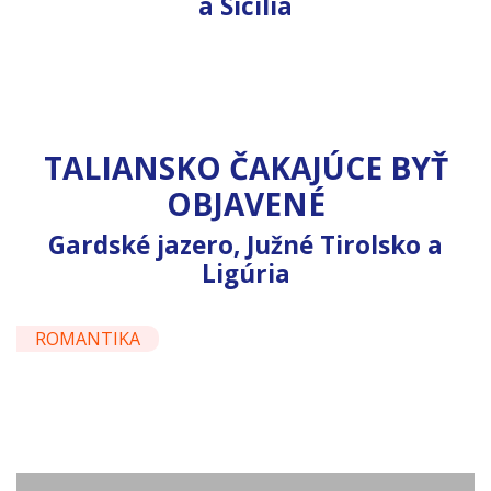
Sardínia
a Sicília
(Taliansko)
7 nocí
Sicília
(Taliansko)
7 nocí
7 nocí
494 €
LUXUS *****
od
304 €
FLAIR
od
61 €
KULTÚRA
od
TALIANSKO ČAKAJÚCE BYŤ
OBJAVENÉ
Gardské jazero, Južné Tirolsko a
Ligúria
220 €
ROMANTIKA
od