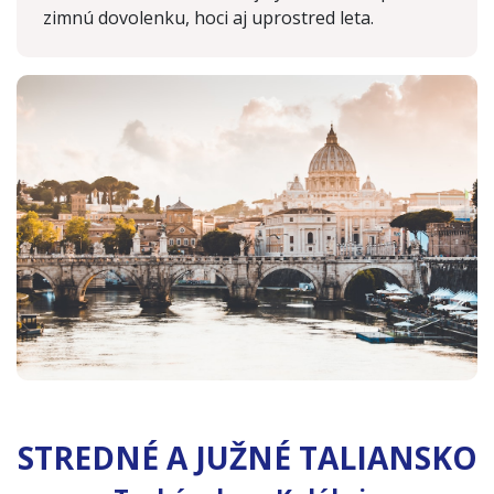
zimnú dovolenku, hoci aj uprostred leta.
STREDNÉ A JUŽNÉ TALIANSKO
Kalábria
(Taliansko)
Toskánsko