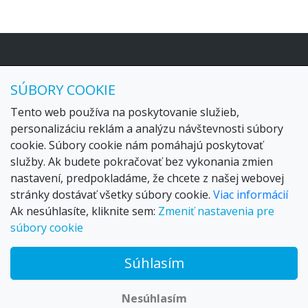
545 €
od
Navigácia
SÚBORY COOKIE
HOME
Blog
Tento web používa na poskytovanie služieb,
Kontakt
personalizáciu reklám a analýzu návštevnosti súbory
cookie. Súbory cookie nám pomáhajú poskytovať
Odkazy
služby. Ak budete pokračovať bez vykonania zmien
ALL-THE-BEST TRAVEL
nastavení, predpokladáme, že chcete z našej webovej
stránky dostávať všetky súbory cookie.
Viac informácií
Ak nesúhlasíte, kliknite sem:
Zmeniť nastavenia pre
súbory cookie
Súhlasím
© 2026 Trax – your travel web creator and travel products
marketplace
Nesúhlasím