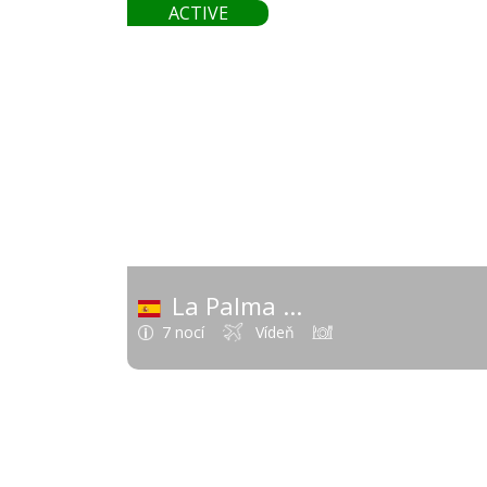
741
ACTIVE
od
La Palma
(Španielsko - Kanárske o
7 nocí
Vídeň