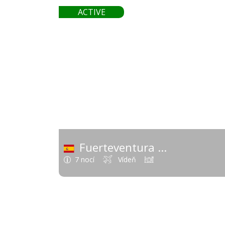
648
ACTIVE
od
Fuerteventura
(Španielsko - Kan
7 nocí
Vídeň