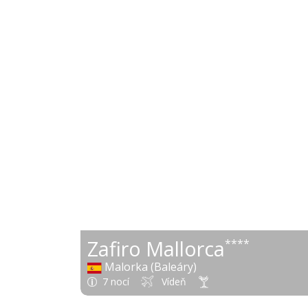
Zafiro Mallorca
****
Malorka (Baleáry)
7 nocí
Vídeň