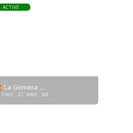
885 €
ACTIVE
od
La Gomera
vy)
(Španielsko - Kanárske ostrovy)
7 nocí
Vídeň