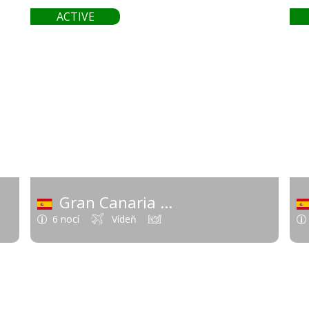
 €
646 €
ACTIVE
od
Gran Canaria
árske ostrovy)
(Španielsko - Kanárske ostro
6 nocí
Vídeň