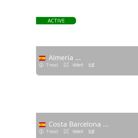
501
ACTIVE
od
Almería
(Španielsko - Španielsko - 
7 nocí
Vídeň
376
od
Costa Barcelona
(Španielsko - Š
7 nocí
Vídeň