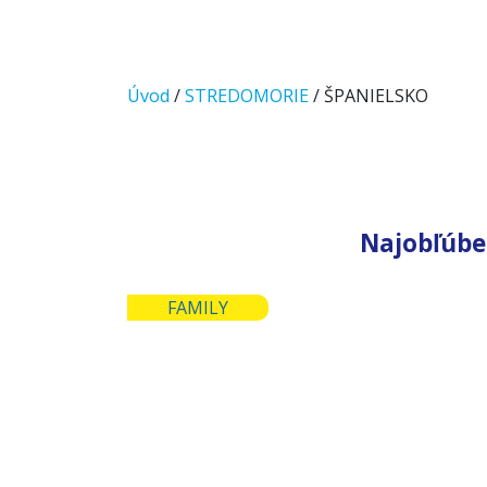
Úvod
/
STREDOMORIE
/ ŠPANIELSKO
Najobľúbe
50
FAMILY
od