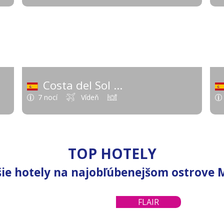
 €
516 €
od
Costa del Sol
anielsko - Pevnina)
(Španielsko - Španielsko - Pe
7 nocí
Vídeň
TOP HOTELY
šie hotely na najobľúbenejšom ostrove 
1 075 €
FLAIR
od