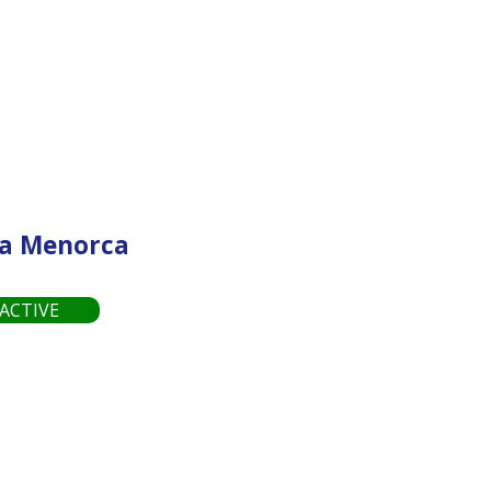
 a Menorca
718 €
ACTIVE
od