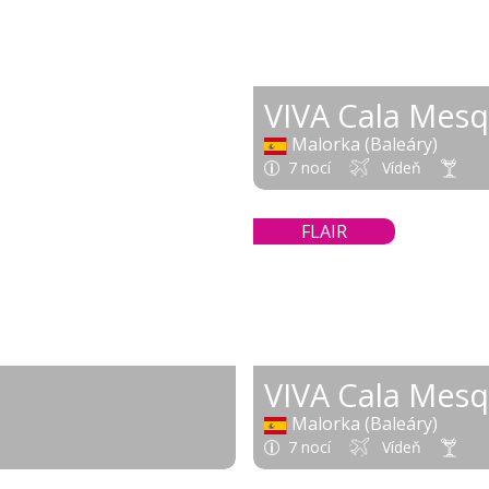
VIVA Cala Mesq
Malorka (Baleáry)
7 nocí
Vídeň
FLAIR
Malorka (Baleáry)
7 nocí
Vídeň