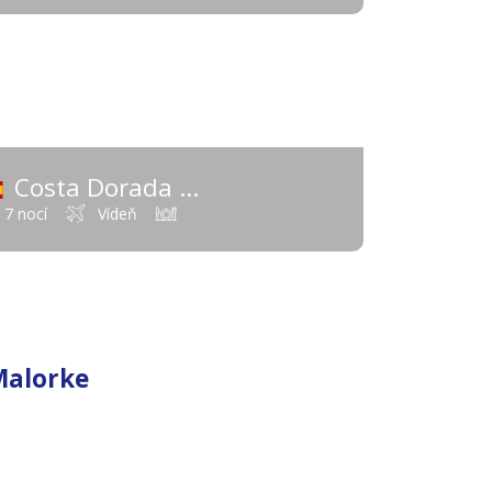
412 €
od
Costa Dorada
vnina)
(Španielsko - Španielsko - Pevnina)
7 nocí
Vídeň
Malorke
1 090 €
od