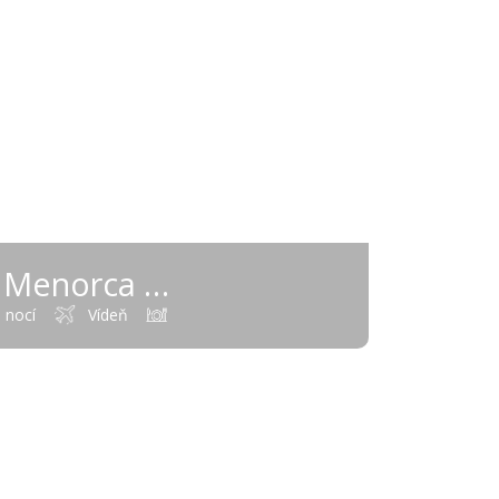
Menorca
(Španielsko - Baleáry)
 nocí
Vídeň