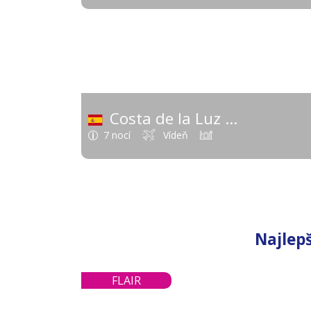
546
od
Costa de la Luz
(Španielsko - Šp
7 nocí
Vídeň
Najlep
FLAIR