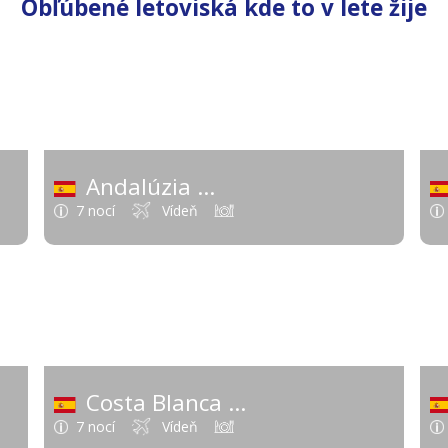
Obľúbené letoviská kde to v lete žije
 €
693 €
od
Andalúzia
Pevnina)
(Španielsko - Španielsko - Pevnin
7 nocí
Vídeň
 €
469 €
od
Costa Blanca
panielsko - Pevnina)
(Španielsko - Španielsko - Pe
7 nocí
Vídeň