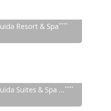
uida Resort & Spa
****
1 066 €
od
VIVA Cala Mesquida Suites & Spa Adults only 16+
****