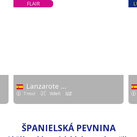
 €
683 €
FLAIR
L
od
Lanzarote
strovy)
(Španielsko - Kanárske ostrovy)
7 nocí
Vídeň
ŠPANIELSKÁ PEVNINA