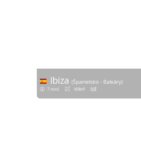
Ibiza
(Španielsko - Baleáry)
7 nocí
Vídeň