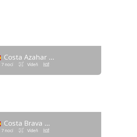
611 €
od
Costa Azahar
a)
(Španielsko - Španielsko - Pevnina)
7 nocí
Vídeň
377 €
od
Costa Brava
vnina)
(Španielsko - Španielsko - Pevnina)
7 nocí
Vídeň