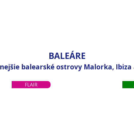
BALEÁRE
nejšie balearské ostrovy Malorka, Ibiza
9 €
407 €
FLAIR
od