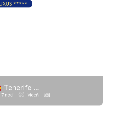
670 €
UXUS *****
od
Tenerife
(Španielsko - Kanárske ostrovy)
7 nocí
Vídeň