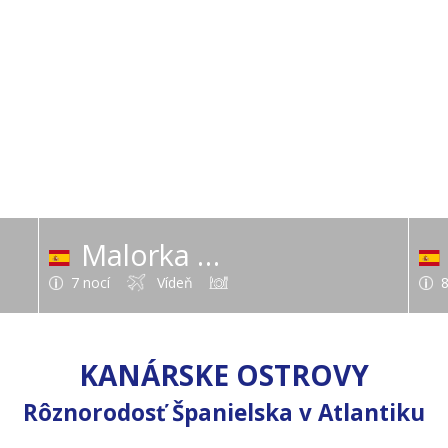
Malorka
(Španielsko - Baleáry)
7 nocí
Vídeň
8
KANÁRSKE OSTROVY
Rôznorodosť Španielska v Atlantiku