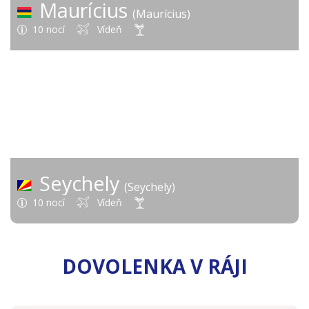
Maurícius
(Maurícius)
10 nocí
Vídeň
3 959 €
od
Seychely
(Seychely)
10 nocí
Vídeň
DOVOLENKA V RÁJI