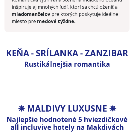
inšpiruje aj mnohých ľudí, ktorí sa chcú oženiť a
mladomanželov
pre ktorých poskytuje ideálne
miesto pre
medové týždne.
KEŇA - SRÍLANKA - ZANZIBAR
Severné pobrežie
(Keňa)
Srí Lanka
Rustikálnejšia romantika
(Srí Lanka)
10 nocí
Vídeň
Zanzibar
(Tanzánia)
10 nocí
Vídeň
10 nocí
Vídeň
1 529 €
od
1 329 €
od
1 582 €
od
✵ MALDIVY LUXUSNE ✵
Coco Palm Dhuni Kolhu
****
Najlepšie hodnotené 5 hviezdičkové
Mercure Maldives Kooddoo Resort
****
Maldivy (Maldivy)
Eri Maldives
****
all incluvive hotely na Makdivách
Maldivy (Maldivy)
Makunudu Island
****
10 nocí
Vídeň
Maldivy (Maldivy)