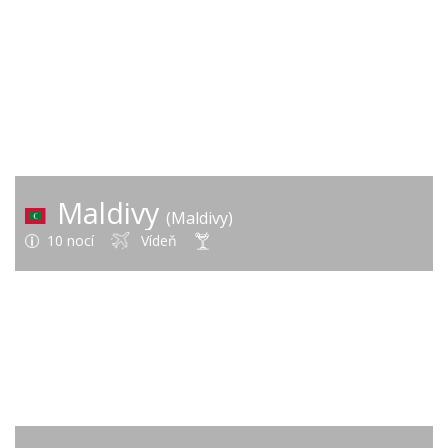
2 053 €
od
Maldivy
(Maldivy)
10 nocí
Vídeň
2 260 €
od