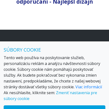
odporúčaní - NajlepšÍ dizajn
10 nocí
Vídeň
3 321 €
LUXUS *****
od
Navigácia
SÚBORY COOKIE
HOME
Tento web používa na poskytovanie služieb,
Blog
Kontakt
personalizáciu reklám a analýzu návštevnosti súbory
cookie. Súbory cookie nám pomáhajú poskytovať
Odkazy
služby. Ak budete pokračovať bez vykonania zmien
ALL-THE-BEST TRAVEL
nastavení, predpokladáme, že chcete z našej webovej
stránky dostávať všetky súbory cookie.
Viac informácií
Ak nesúhlasíte, kliknite sem:
Zmeniť nastavenia pre
súbory cookie