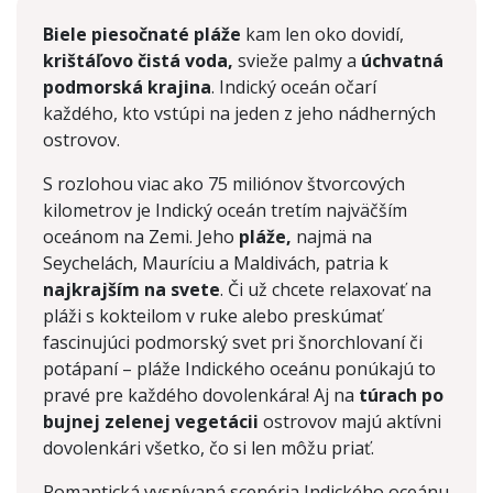
Biele piesočnaté pláže
kam len oko dovidí,
krištáľovo čistá voda,
svieže palmy a
úchvatná
podmorská krajina
.
Indický oceán očarí
každého, kto vstúpi na jeden z jeho nádherných
ostrovov.
S rozlohou viac ako 75 miliónov štvorcových
kilometrov je Indický oceán tretím najväčším
oceánom na Zemi. Jeho
pláže,
najmä na
Seychelách, Mauríciu a Maldivách, patria k
najkrajším na svete
. Či už chcete relaxovať na
pláži s kokteilom v ruke alebo preskúmať
fascinujúci podmorský svet pri šnorchlovaní či
potápaní – pláže Indického oceánu ponúkajú to
pravé pre každého dovolenkára! Aj na
túrach po
bujnej zelenej vegetácii
ostrovov majú aktívni
dovolenkári všetko, čo si len môžu priať.
Romantická vysnívaná scenéria Indického oceánu